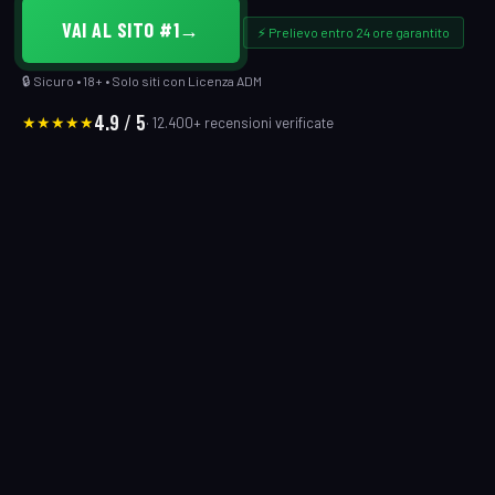
VAI AL SITO #1
⚡ Prelievo entro 24 ore garantito
🔒 Sicuro • 18+ • Solo siti con Licenza ADM
4.9 / 5
★★★★★
· 12.400+ recensioni verificate