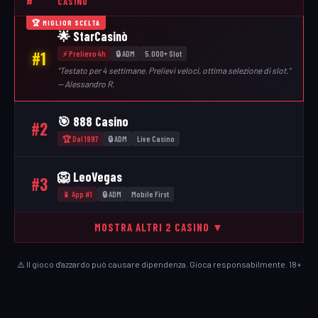
#
CASINO
🌟 StarCasinò
#1
⚡ Prelievo 4h
🔒 ADM
5.000+ Slot
"Testato per 4 settimane. Prelievi veloci, ottima selezione di slot."
— Alessandro R.
🎯 888 Casino
#2
🏆 Dal 1997
🔒 ADM
Live Casino
🦁 LeoVegas
#3
📱 App #1
🔒 ADM
Mobile First
MOSTRA ALTRI 2 CASINO ▼
⚠️ Il gioco d'azzardo può causare dipendenza. Gioca responsabilmente. 18+