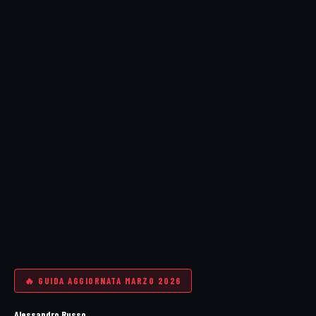
🔥 GUIDA AGGIORNATA MARZO 2026
Alessandro Russo