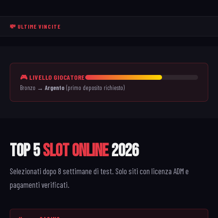
vinto €9.130 su Book of Ra (Betway) · 1 min fa
🏆 Andrea Conti ha vin
💸 ULTIME VINCITE
🎮 LIVELLO GIOCATORE
Bronzo →
Argento
(primo deposito richiesto)
TOP 5
SLOT ONLINE
2026
Selezionati dopo 8 settimane di test. Solo siti con licenza ADM e
pagamenti verificati.